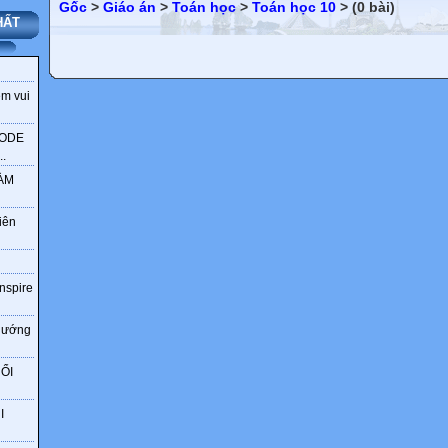
Gốc
>
Giáo án
>
Toán học
>
Toán học 10
> (0 bài)
HẤT
ềm vui
CODE
.
LÀM
iên
Inspire
 hướng
ỔI
I