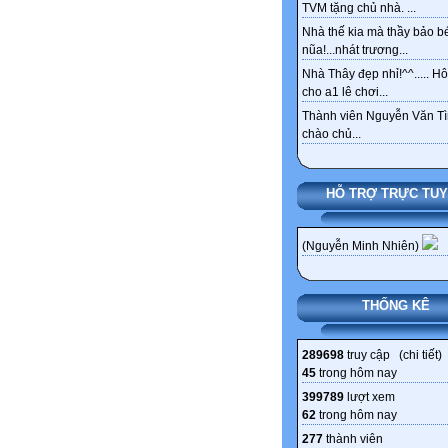
TVM tặng chủ nhà. ...
Nhà thế kia mà thầy bảo bé
nũa!...nhát trương...
Nhà Thây đẹp nhỉ!^^..... 
cho a1 lê chơi...
Thành viên Nguyễn Văn Tì
chào chủ...
HỖ TRỢ TRỰC TU
(Nguyễn Minh Nhiên)
THỐNG KÊ
289698
truy cập (
chi tiết
)
45
trong hôm nay
399789
lượt xem
62
trong hôm nay
277
thành viên