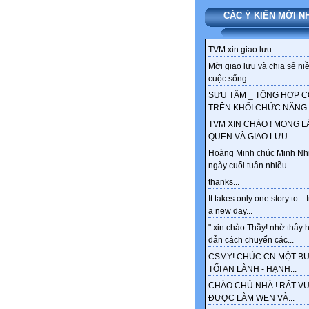
CÁC Ý KIẾN MỚI N
TVM xin giao lưu...
Mời giao lưu và chia sẻ ni
cuộc sống...
SƯU TẦM _ TỔNG HỢP 
TRÊN KHỐI CHỨC NĂNG..
TVM XIN CHÀO ! MONG 
QUEN VÀ GIAO LƯU...
Hoàng Minh chúc Minh Nh
ngày cuối tuần nhiều...
thanks...
It takes only one story to... 
a new day...
" xin chào Thầy! nhờ thầy
dẫn cách chuyển các...
CSMY! CHÚC CN MỘT BU
TỐI AN LÀNH - HẠNH...
CHÀO CHỦ NHÀ ! RẤT VU
ĐƯỢC LÀM WEN VÀ...