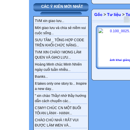
CÁC Ý KIẾN MỚI NHẤT
Gốc
>
Tư liệu
>
T
TVM xin giao lưu...
Mời giao lưu và chia sẻ niềm vui
cuộc sống...
SƯU TẦM _ TỔNG HỢP CODE
TRÊN KHỐI CHỨC NĂNG...
TVM XIN CHÀO ! MONG LÀM
QUEN VÀ GIAO LƯU...
ảnh khai giản
Hoàng Minh chúc Minh Nhiên
ngày cuối tuần nhiều...
thanks...
It takes only one story to... Inspire
a new day...
" xin chào Thầy! nhờ thầy hướng
dẫn cách chuyển các...
CSMY! CHÚC CN MỘT BUỔI
TỐI AN LÀNH - HẠNH...
CHÀO CHỦ NHÀ ! RẤT VUI
ĐƯỢC LÀM WEN VÀ...