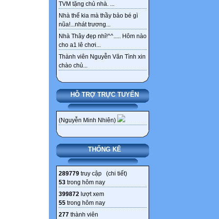
TVM tặng chủ nhà. ...
Nhà thế kia mà thầy bảo bé gì
nũa!...nhát trương...
Nhà Thây đẹp nhỉ!^^..... Hôm nào
cho a1 lê chơi...
Thành viên Nguyễn Văn Tình xin
chào chủ...
HỖ TRỢ TRỰC TUYẾN
(Nguyễn Minh Nhiên)
THỐNG KÊ
289779
truy cập (
chi tiết
)
53
trong hôm nay
399872
lượt xem
55
trong hôm nay
277
thành viên