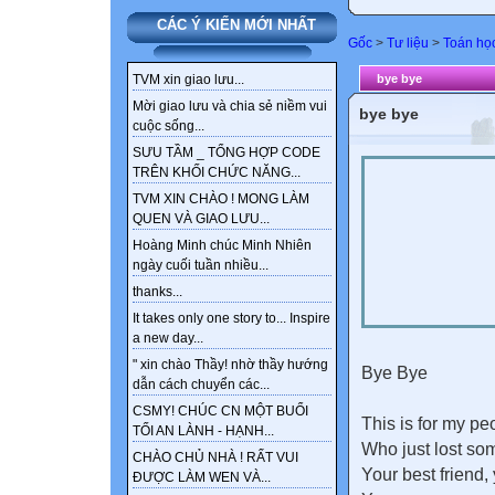
CÁC Ý KIẾN MỚI NHẤT
Gốc
>
Tư liệu
>
Toán họ
bye bye
TVM xin giao lưu...
Mời giao lưu và chia sẻ niềm vui
bye bye
cuộc sống...
SƯU TẦM _ TỔNG HỢP CODE
TRÊN KHỐI CHỨC NĂNG...
TVM XIN CHÀO ! MONG LÀM
QUEN VÀ GIAO LƯU...
Hoàng Minh chúc Minh Nhiên
ngày cuối tuần nhiều...
thanks...
It takes only one story to... Inspire
a new day...
" xin chào Thầy! nhờ thầy hướng
Bye Bye
dẫn cách chuyển các...
CSMY! CHÚC CN MỘT BUỔI
This is for my pe
TỐI AN LÀNH - HẠNH...
Who just lost s
CHÀO CHỦ NHÀ ! RẤT VUI
Your best friend,
ĐƯỢC LÀM WEN VÀ...