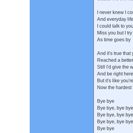
I never knew I cou
And everyday lif
I could talk to yo
Miss you but I try
As time goes by
And it's true that
Reached a better
Still I'd give the
And be right here
But it's like you'
Now the hardest t
Bye bye
Bye bye, bye bye
Bye bye, bye bye
Bye bye, bye bye
Bye bye