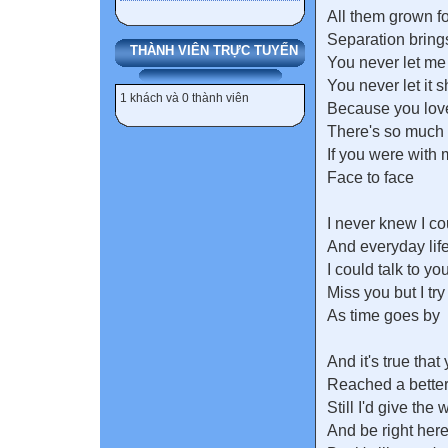
All them grown fo
Separation bring
THÀNH VIÊN TRỰC TUYẾN
You never let me
You never let it 
1 khách và 0 thành viên
Because you lov
There's so much 
If you were with
Face to face
I never knew I cou
And everyday lif
I could talk to yo
Miss you but I try
As time goes by
And it's true that
Reached a better
Still I'd give the
And be right here