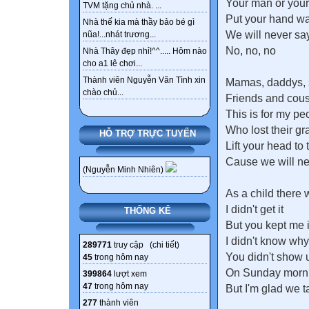
Your man or your
TVM tặng chủ nhà. ...
Put your hand wa
Nhà thế kia mà thầy bảo bé gì
We will never sa
nũa!...nhát trương...
No, no, no
Nhà Thây đẹp nhỉ!^^..... Hôm nào
cho a1 lê chơi...
Thành viên Nguyễn Văn Tình xin
Mamas, daddys, s
chào chủ...
Friends and cou
This is for my pe
Who lost their g
HỖ TRỢ TRỰC TUYẾN
Lift your head to 
Cause we will ne
(Nguyễn Minh Nhiên)
As a child there
I didn't get it
THỐNG KÊ
But you kept me i
I didn't know why
289771
truy cập (
chi tiết
)
You didn't show
45
trong hôm nay
On Sunday morni
399864
lượt xem
47
trong hôm nay
But I'm glad we t
277
thành viên