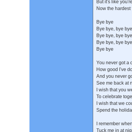
But it's like you'
Now the hardest t
Bye bye
Bye bye, bye bye
Bye bye, bye bye
Bye bye, bye bye
Bye bye
You never got a 
How good I've d
And you never go
See me back at 
I wish that you w
To celebrate toge
I wish that we co
Spend the holida
I remember when
Tuck me in at nig