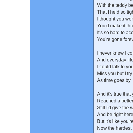
With the teddy b
That I held so tig
I thought you wer
You'd make it th
It's so hard to ac
You're gone fore
I never knew I cou
And everyday lif
I could talk to yo
Miss you but I try
As time goes by
And it's true that
Reached a better
Still I'd give the
And be right here
But it's like you'
Now the hardest t