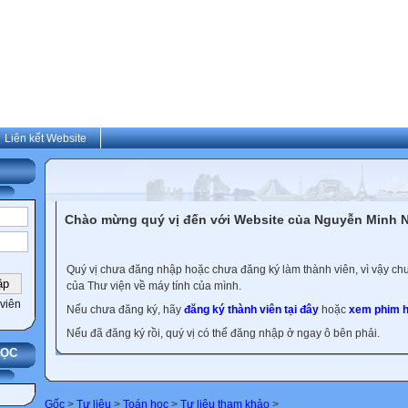
Liên kết Website
Chào mừng quý vị đến với Website của Nguyễn Minh N
Quý vị chưa đăng nhập hoặc chưa đăng ký làm thành viên, vì vậy chưa
của Thư viện về máy tính của mình.
viên
Nếu chưa đăng ký, hãy
đăng ký thành viên tại đây
hoặc
xem phim h
Nếu đã đăng ký rồi, quý vị có thể đăng nhập ở ngay ô bên phải.
HỌC
Gốc
>
Tư liệu
>
Toán học
>
Tư liệu tham khảo
>