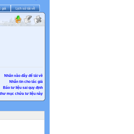
 giả
Lịch sử tải về
Nhấn vào đây để tải về
Nhắn tin cho tác giả
Báo tư liệu sai quy định
thư mục chứa tư liệu này