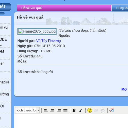
HẤT
Hè về vui quá
Cùng tác
Hè về vui quá
ềm vui
(
Tài liệu chưa được thẩm định
)
Nguồn:
CODE
Người gửi:
Vũ Túy Phương
.
Ngày gửi:
07h:14' 15-05-2010
Dung lượng:
11.2 MB
LÀM
Số lượt tải:
448
Mô tả:
iên
Số lượt thích:
0 người
Inspire
Mở 
 hướng
ỔI
Kích thước font
I