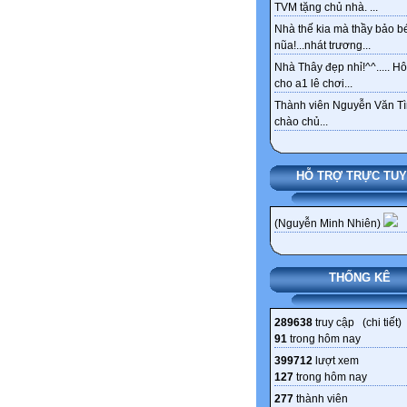
TVM tặng chủ nhà. ...
Nhà thế kia mà thầy bảo bé
nũa!...nhát trương...
Nhà Thây đẹp nhỉ!^^..... 
cho a1 lê chơi...
Thành viên Nguyễn Văn Tì
chào chủ...
HỖ TRỢ TRỰC TU
(Nguyễn Minh Nhiên)
THỐNG KÊ
289638
truy cập (
chi tiết
)
91
trong hôm nay
399712
lượt xem
127
trong hôm nay
277
thành viên