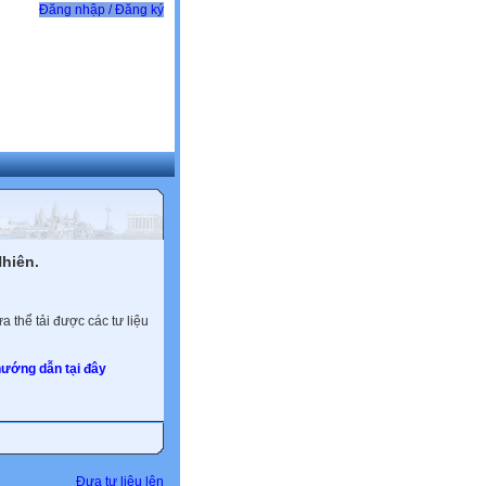
Đăng nhập / Đăng ký
hiên.
 thể tải được các tư liệu
ướng dẫn tại đây
Đưa tư liệu lên