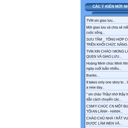
CÁC Ý KIẾN MỚI N
TVM xin giao lưu...
Mời giao lưu và chia sẻ ni
cuộc sống...
SƯU TẦM _ TỔNG HỢP 
TRÊN KHỐI CHỨC NĂNG..
TVM XIN CHÀO ! MONG 
QUEN VÀ GIAO LƯU...
Hoàng Minh chúc Minh Nh
ngày cuối tuần nhiều...
thanks...
It takes only one story to... 
a new day...
" xin chào Thầy! nhờ thầy
dẫn cách chuyển các...
CSMY! CHÚC CN MỘT BU
TỐI AN LÀNH - HẠNH...
CHÀO CHỦ NHÀ ! RẤT VU
ĐƯỢC LÀM WEN VÀ...