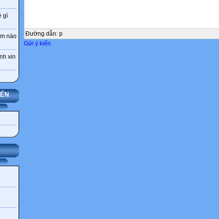
 gì
Đường dẫn
:
p
Hôm nào
Gửi ý kiến
nh xin
YẾN