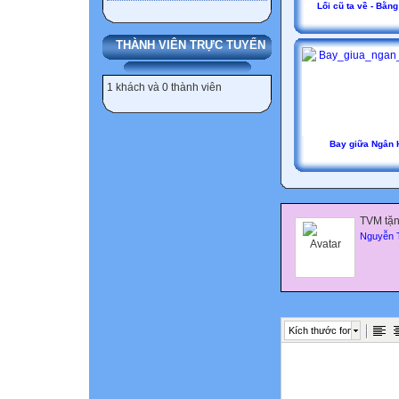
Lối cũ ta về - Bằng
THÀNH VIÊN TRỰC TUYẾN
1 khách và 0 thành viên
Bay giữa Ngân 
TVM tặn
Nguyễn 
Kích thước font