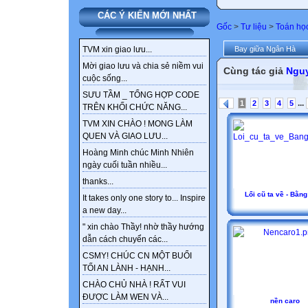
CÁC Ý KIẾN MỚI NHẤT
Gốc
>
Tư liệu
>
Toán họ
Bay giữa Ngân Hà
TVM xin giao lưu...
Mời giao lưu và chia sẻ niềm vui
Cùng tác giả
Ngu
cuộc sống...
SƯU TẦM _ TỔNG HỢP CODE
...
1
2
3
4
5
TRÊN KHỐI CHỨC NĂNG...
TVM XIN CHÀO ! MONG LÀM
QUEN VÀ GIAO LƯU...
Hoàng Minh chúc Minh Nhiên
ngày cuối tuần nhiều...
thanks...
Lối cũ ta về - Bằng
It takes only one story to... Inspire
a new day...
" xin chào Thầy! nhờ thầy hướng
dẫn cách chuyển các...
CSMY! CHÚC CN MỘT BUỔI
TỐI AN LÀNH - HẠNH...
CHÀO CHỦ NHÀ ! RẤT VUI
ĐƯỢC LÀM WEN VÀ...
nền caro