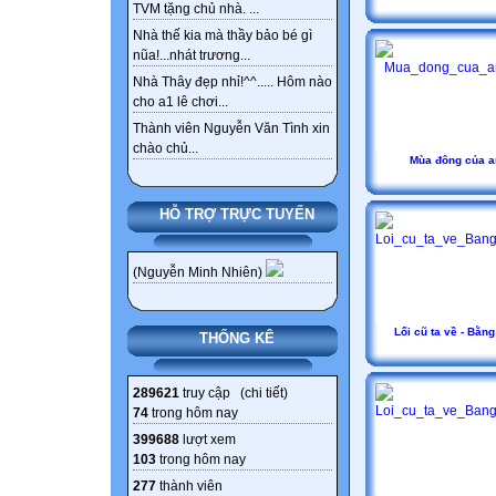
TVM tặng chủ nhà. ...
Nhà thế kia mà thầy bảo bé gì
nũa!...nhát trương...
Nhà Thây đẹp nhỉ!^^..... Hôm nào
cho a1 lê chơi...
Thành viên Nguyễn Văn Tình xin
chào chủ...
Mùa đông của a
HỖ TRỢ TRỰC TUYẾN
(Nguyễn Minh Nhiên)
Lối cũ ta về - Bằng
THỐNG KÊ
289621
truy cập (
chi tiết
)
74
trong hôm nay
399688
lượt xem
103
trong hôm nay
277
thành viên