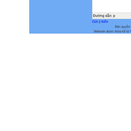
Đường dẫn
:
p
Gửi ý kiến
Bản quyền 
Website được thừa kế từ