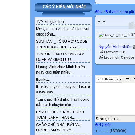
CÁC Ý KIẾN MỚI NHẤT
Gốc
>
Bài viết
>
Lưu giữ
......
TVM xin giao lưu...
Mời giao lưu và chia sẻ niềm vui
cuộc sống...
SƯU TẦM _ TỔNG HỢP CODE
Nguyễn Minh Nhiên
@
TRÊN KHỐI CHỨC NĂNG...
Số lượt xem: 519
TVM XIN CHÀO ! MONG LÀM
Số lượt thích: 0 người
QUEN VÀ GIAO LƯU...
Hoàng Minh chúc Minh Nhiên
ngày cuối tuần nhiều...
Kích thước font
thanks...
It takes only one story to... Inspire
a new day...
" xin chào Thầy! nhờ thầy hướng
dẫn cách chuyển các...
CSMY! CHÚC CN MỘT BUỔI
TỐI AN LÀNH - HẠNH...
Đường dẫn
:
p
Gửi ý kiến
CHÀO CHỦ NHÀ ! RẤT VUI
ĐƯỢC LÀM WEN VÀ...
.........
(13/06/09)