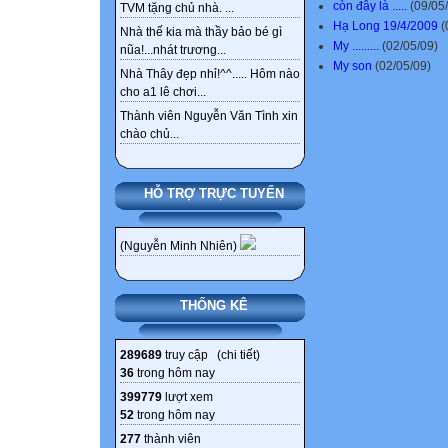
còn đây là .....
(09/05
TVM tặng chủ nhà. ...
Hạ Long 19/4/2009
(
Nhà thế kia mà thầy bảo bé gì
My .........
(02/05/09)
nũa!...nhát trương...
My son
(02/05/09)
Nhà Thây đẹp nhỉ!^^..... Hôm nào
cho a1 lê chơi...
Thành viên Nguyễn Văn Tình xin
chào chủ...
HỖ TRỢ TRỰC TUYẾN
(Nguyễn Minh Nhiên)
THỐNG KÊ
289689
truy cập (
chi tiết
)
36
trong hôm nay
399779
lượt xem
52
trong hôm nay
277
thành viên