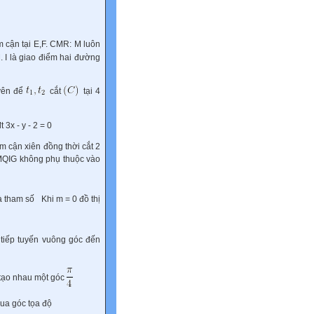
m cận tại E,F. CMR: M luôn
M. I là giao điểm hai đường
ên để
cắt
tại 4
3x - y - 2 = 0
 cận xiên đồng thời cắt 2
 MQIG không phụ thuộc vào
là tham số
Khi m = 0 đồ thị
 tiếp tuyến vuông góc đến
 tạo nhau một góc
ua góc tọa độ