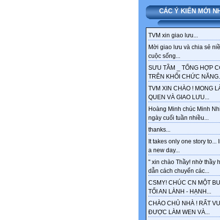
CÁC Ý KIẾN MỚI N
TVM xin giao lưu...
Mời giao lưu và chia sẻ ni
cuộc sống...
SƯU TẦM _ TỔNG HỢP 
TRÊN KHỐI CHỨC NĂNG..
TVM XIN CHÀO ! MONG 
QUEN VÀ GIAO LƯU...
Hoàng Minh chúc Minh Nh
ngày cuối tuần nhiều...
thanks...
It takes only one story to... 
a new day...
" xin chào Thầy! nhờ thầy
dẫn cách chuyển các...
CSMY! CHÚC CN MỘT BU
TỐI AN LÀNH - HẠNH...
CHÀO CHỦ NHÀ ! RẤT VU
ĐƯỢC LÀM WEN VÀ...