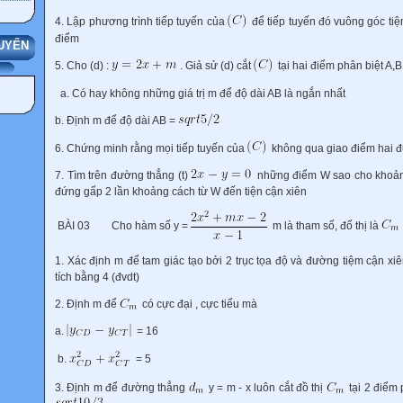
4. Lập phương trình tiếp tuyến của
để tiếp tuyến đó vuông góc tiệm
điểm
UYẾN
5. Cho (d) :
. Giả sử (d) cắt
tại hai điểm phân biệt A,B
a. Có hay không những giá trị m để độ dài AB là ngắn nhất
b. Định m để độ dài AB =
6. Chứng minh rằng mọi tiếp tuyến của
không qua giao điểm hai 
7. Tìm trên đường thẳng (t)
những điểm W sao cho khoản
đứng gấp 2 lần khoảng cách từ W đến tiện cận xiên
BÀI 03
Cho hàm số y =
m là tham số, đố thị là
1. Xác định m để tam giác tạo bởi 2 trục tọa độ và đường tiệm cận xi
tích bằng 4 (đvdt)
2. Định m để
có cực đại , cực tiểu mà
a.
= 16
b.
= 5
3. Định m để đường thẳng
y = m - x luôn cắt đồ thị
tại 2 điểm 