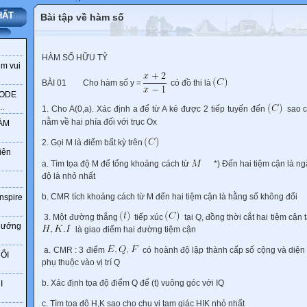
HẤT
Bài tập về hàm số
HÀM SỐ HỮU TỶ
ềm vui
BÀI 01
Cho hàm số y =
có đồ thi là
CODE
.
1. Cho A(0,a). Xác định a để từ A kẻ được 2 tiếp tuyến đến
sao c
nằm về hai phía đối với trục Ox
LÀM
2. Gọi M là điểm bất kỳ trên
iên
a. Tìm tọa độ M để tổng khoảng cách từ
*) Đến hai tiệm cận là n
độ là nhỏ nhất
b. CMR tích khoảng cách từ M đến hai tiệm cận là hằng số không đổi
Inspire
3. Một đường thẳng
tiếp xúc
tại Q, đồng thời cắt hai tiệm cận t
 hướng
là giao điểm hai đường tiệm cận
a. CMR : 3 điểm
có hoành độ lập thành cấp số cộng và diện 
ỔI
phụ thuộc vào vị trí Q
b. Xác định tọa độ điểm Q để (t) vuông góc với IQ
I
c. Tìm tọa đô H,K sao cho chu vi tam giác HIK nhỏ nhất