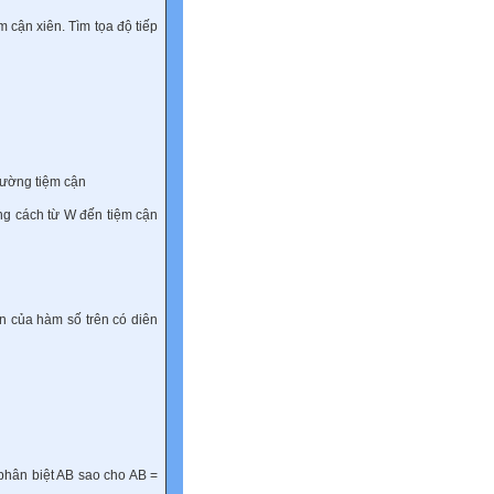
 cận xiên. Tìm tọa độ tiếp
đường tiệm cận
g cách từ W đến tiệm cận
ên của hàm số trên có diên
phân biệt AB sao cho AB =