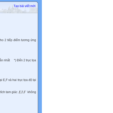
Tạo bài viết mới
ho 2 tiếp điểm tương ứng
gắn nhất
*) Đến 2 trục tọa
ại E,F và hai trục tọa độ tại
tích tam giác
không