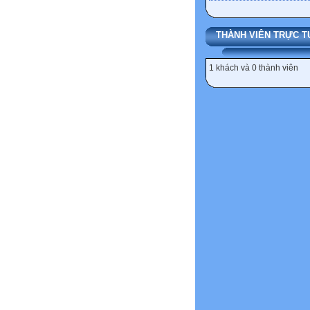
THÀNH VIÊN TRỰC T
1 khách và 0 thành viên