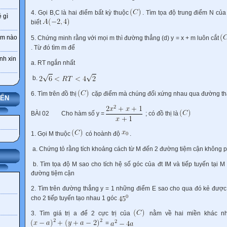
4. Gọi B,C là hai điểm bất kỳ thuộc
. Tìm tọa độ trung điểm N củ
 gì
biết
Hôm nào
5. Chứng minh rằng với mọi m thì đường thẳng (d) y = x + m luôn cắt
. Từ đó tìm m để
nh xin
a. RT ngắn nhất
b.
6. Tìm trên đồ thị
cặp điểm mà chúng đối xứng nhau qua đường t
YẾN
BÀI 02
Cho hàm số y =
; có đồ thị là
1. Gọi M thuộc
có hoành độ
.
a. Chứng tỏ rằng tích khoảng cách từ M đến 2 đường tiệm cận không 
b. Tìm tọa độ M sao cho tích hệ số góc của đt IM và tiếp tuyến tại M 
đường tiệm cận
2. Tìm trên đường thẳng y = 1 những điểm E sao cho qua đó kẻ được
cho 2 tiếp tuyến tạo nhau 1 góc
3. Tìm giá trị a để 2 cực trị của
nằm về hai miền khác n
=