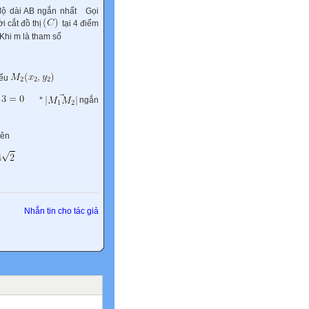
độ dài AB ngắn n
hất
Gọi
i cắt đồ thị
tại 4 điểm
Khi m là tham số
iểu
*
ngắn
iên
Nhắn tin cho tác giả