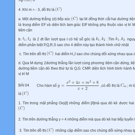
4. Khi m = - 3, đồ thị là
a. Một đường thẳng (d) tiếp xúc
tại M đồng thời cắt hai đường tiệ
là trung điểm EF và diện tích tam giác EIF không phụ thuộc vào vị trí 
tiệm cận
b.
là 2 đt lần lượt qua I có hệ số góc là
.Tìm
nguy
điểm phân biệt P,Q,R,S sao cho 4 điểm này tạo thành hình chữ nhật
c. Tìm trên đồ thị
hai điểm H,J sao cho chúng đối xứng nhau qua đt 
d. Qua M dựng 2đường thẳng lần lượt cùng phương tiệm cận đứng, tiệm
đường tiệm cận đó theo thứ tự là Q,G. CMR diện tích hình bình hành
vị trí M
BÀI 04
Cho hàm số
,có đồ thị là
; m 
là
1. Tìm trong mặt phẳng Oxy[I] những điểm [/I]mà qua đó kẻ được hai
2. Tìm trên đường thẳng y = 4 những điểm mà qua đó kẻ hai tiếp tuyến
3. Tìm trên đồ thị
những cặp điểm sao cho chúng đối xứng nhau q