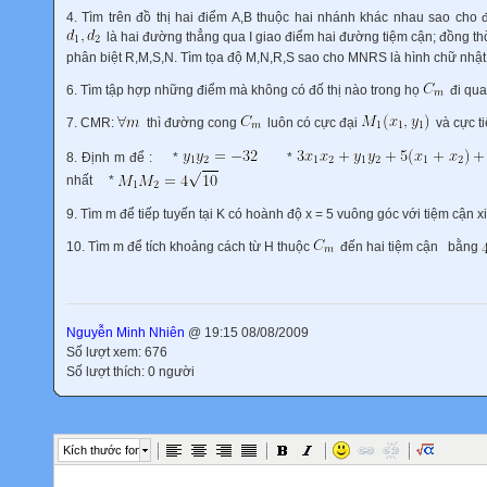
4. Tìm trên đồ thị hai điểm A,B thuộc hai nhánh khác nhau sao cho 
là hai đường thẳng qua I giao điểm hai đường tiệm cận; đồng thờ
phân biệt R,M,S,N. Tìm tọa độ M,N,R,S sao cho MNRS là hình chữ nhật
6. Tìm tập hợp những điểm mà không có đố thị nào trong họ
đi qua
7. CMR:
thì đường cong
luôn có cực đại
và cực t
8. Định m để :
*
*
nhất
*
9. Tìm m để tiếp tuyến tại K có hoành độ x = 5 vuông góc với tiệm cận x
10. Tìm m để tích khoảng cách từ H thuộc
đến hai tiệm cận
bằng
Nguyễn Minh Nhiên
@ 19:15 08/08/2009
Số lượt xem: 676
Số lượt thích: 0 người
Kích thước font