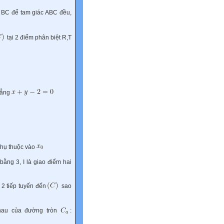
a BC để tam giác ABC đều,
tại 2 điểm phân biệt R,T
hẳng
phụ thuộc vào
bằng 3, I là giao điểm hai
 2 tiếp tuyến đến
sao
hau của đường tròn
: