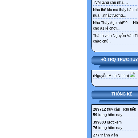
TVM tặng chủ nhà. ...
Nhà thế kia mà thầy bảo bé
nũa!...nhát trương...
Nhà Thây đẹp nhỉ!^^..... 
cho a1 lê chơi...
Thành viên Nguyễn Văn Tì
chào chủ...
HỖ TRỢ TRỰC TU
(Nguyễn Minh Nhiên)
THỐNG KÊ
289712
truy cập (
chi tiết
)
59
trong hôm nay
399803
lượt xem
76
trong hôm nay
277
thành viên