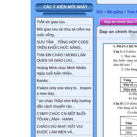
CÁC Ý KIẾN MỚI NHẤT
Gốc
>
Bài giảng
>
Toán 
Dap an chinh thuc 
TVM xin giao lưu...
Mời giao lưu và chia sẻ niềm vui
Dap an chinh thu
cuộc sống...
SƯU TẦM _ TỔNG HỢP CODE
TRÊN KHỐI CHỨC NĂNG...
TVM XIN CHÀO ! MONG LÀM
QUEN VÀ GIAO LƯU...
Hoàng Minh chúc Minh Nhiên
ngày cuối tuần nhiều...
thanks...
It takes only one story to... Inspire
a new day...
" xin chào Thầy! nhờ thầy hướng
dẫn cách chuyển các...
CSMY! CHÚC CN MỘT BUỔI
TỐI AN LÀNH - HẠNH...
CHÀO CHỦ NHÀ ! RẤT VUI
ĐƯỢC LÀM WEN VÀ...