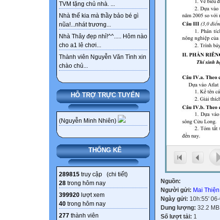
TVM tặng chủ nhà. ...
Nhà thế kia mà thầy bảo bé gì
nũa!...nhát trương...
Nhà Thây đẹp nhỉ!^^..... Hôm nào
cho a1 lê chơi...
Thành viên Nguyễn Văn Tình xin
chào chủ...
HỖ TRỢ TRỰC TUYẾN
(Nguyễn Minh Nhiên)
THỐNG KÊ
289815
truy cập (
chi tiết
)
Nguồn:
28
trong hôm nay
Người gửi:
Mai Thiệ
399920
lượt xem
Ngày gửi:
10h:55' 06
40
trong hôm nay
Dung lượng:
32.2 MB
277
thành viên
Số lượt tải:
1