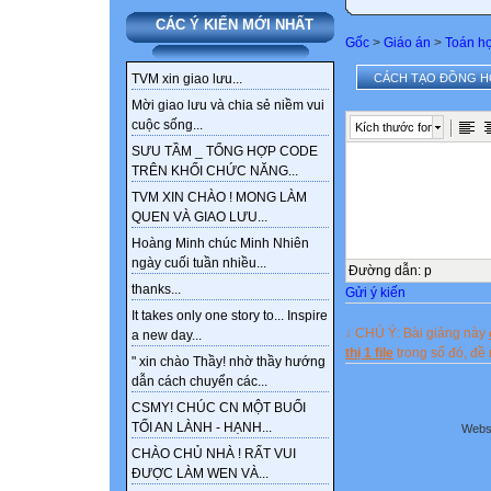
CÁC Ý KIẾN MỚI NHẤT
Gốc
>
Giáo án
>
Toán h
CÁCH TẠO ĐỒNG H
TVM xin giao lưu...
Mời giao lưu và chia sẻ niềm vui
cuộc sống...
Kích thước font
SƯU TẦM _ TỔNG HỢP CODE
TRÊN KHỐI CHỨC NĂNG...
TVM XIN CHÀO ! MONG LÀM
QUEN VÀ GIAO LƯU...
Hoàng Minh chúc Minh Nhiên
ngày cuối tuần nhiều...
Đường dẫn
:
p
thanks...
Gửi ý kiến
It takes only one story to... Inspire
↓ CHÚ Ý: Bài giảng này
a new day...
thị 1 file
trong số đó, đ
" xin chào Thầy! nhờ thầy hướng
dẫn cách chuyển các...
CSMY! CHÚC CN MỘT BUỔI
TỐI AN LÀNH - HẠNH...
Websi
CHÀO CHỦ NHÀ ! RẤT VUI
ĐƯỢC LÀM WEN VÀ...