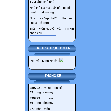
TVM tặng chủ nhà. ...
Nhà thế kia mà thầy bảo bé gì
nũa!...nhát trương...
Nhà Thây đẹp nhỉ!^^..... Hôm nào
cho a1 lê chơi...
Thành viên Nguyễn Văn Tình xin
chào chủ...
HỖ TRỢ TRỰC TUYẾN
(Nguyễn Minh Nhiên)
THỐNG KÊ
289702
truy cập (
chi tiết
)
49
trong hôm nay
399793
lượt xem
66
trong hôm nay
277
thành viên