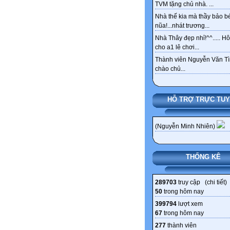
TVM tặng chủ nhà. ...
Nhà thế kia mà thầy bảo bé
nũa!...nhát trương...
Nhà Thây đẹp nhỉ!^^..... 
cho a1 lê chơi...
Thành viên Nguyễn Văn Tì
chào chủ...
HỖ TRỢ TRỰC TU
(Nguyễn Minh Nhiên)
THỐNG KÊ
289703
truy cập (
chi tiết
)
50
trong hôm nay
399794
lượt xem
67
trong hôm nay
277
thành viên