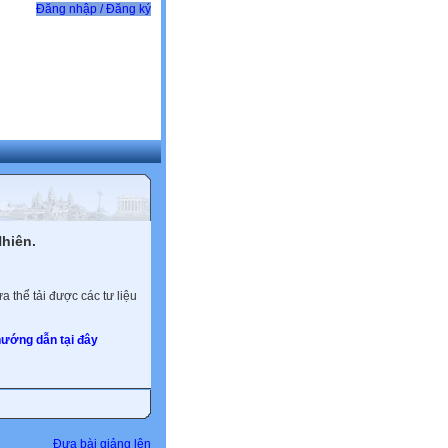
Đăng nhập / Đăng ký
hiên.
 thể tải được các tư liệu
ướng dẫn tại đây
Đưa bài giảng lên