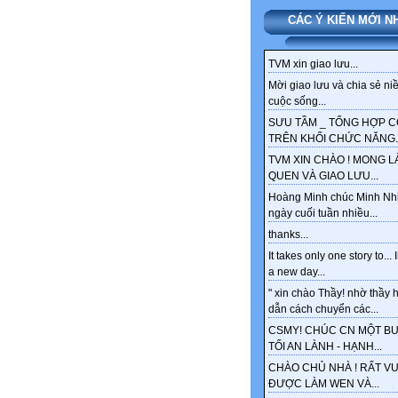
CÁC Ý KIẾN MỚI N
TVM xin giao lưu...
Mời giao lưu và chia sẻ ni
cuộc sống...
SƯU TẦM _ TỔNG HỢP 
TRÊN KHỐI CHỨC NĂNG..
TVM XIN CHÀO ! MONG 
QUEN VÀ GIAO LƯU...
Hoàng Minh chúc Minh Nh
ngày cuối tuần nhiều...
thanks...
It takes only one story to... 
a new day...
" xin chào Thầy! nhờ thầy
dẫn cách chuyển các...
CSMY! CHÚC CN MỘT BU
TỐI AN LÀNH - HẠNH...
CHÀO CHỦ NHÀ ! RẤT VU
ĐƯỢC LÀM WEN VÀ...