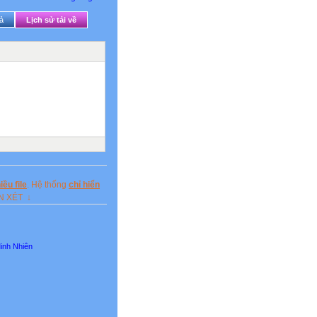
ả
Lịch sử tải về
ều file
. Hệ thống
chỉ hiển
ẬN XÉT ↓
inh Nhiên