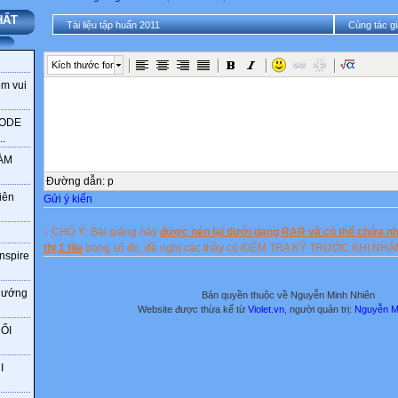
HẤT
Tài liệu tập huấn 2011
Cùng tác gi
Kích thước font
ềm vui
CODE
.
LÀM
Đường dẫn
:
p
iên
Gửi ý kiến
↓ CHÚ Ý: Bài giảng này
được nén lại dưới dạng RAR và có thể chứa nhi
thị 1 file
trong số đó, đề nghị các thầy cô KIỂM TRA KỸ TRƯỚC KHI NH
Inspire
 hướng
Bản quyền thuộc về Nguyễn Minh Nhiên
Website được thừa kế từ
Violet.vn
, người quản trị:
Nguyễn M
ỔI
I