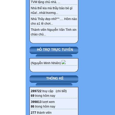
TVM tặng chủ nhà. ...
Nhà thế kia mà thầy bảo bé gì
nũa!...nhát trương...
Nhà Thây đẹp nhỉ!^^..... Hôm nào
cho a1 lê chơi...
Thành viên Nguyễn Văn Tình xin
chào chủ...
HỖ TRỢ TRỰC TUYẾN
(Nguyễn Minh Nhiên)
THỐNG KÊ
289722
truy cập (
chi tiết
)
69
trong hôm nay
399813
lượt xem
86
trong hôm nay
277
thành viên