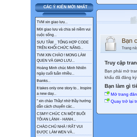
CÁC Ý KIẾN MỚI NHẤT
TVM xin giao lưu...
Mời giao lưu và chia sẻ niềm vui
cuộc sống...
Bạn 
SƯU TẦM _ TỔNG HỢP CODE
TRÊN KHỐI CHỨC NĂNG...
Trang nà
TVM XIN CHÀO ! MONG LÀM
QUEN VÀ GIAO LƯU...
Truy cập tra
Hoàng Minh chúc Minh Nhiên
Bạn phải mở tra
ngày cuối tuần nhiều...
khẩu đã đăng ký 
thanks...
Bạn làm gì ti
It takes only one story to... Inspire
a new day...
Mở trang đă
Quay trở lại 
" xin chào Thầy! nhờ thầy hướng
dẫn cách chuyển các...
CSMY! CHÚC CN MỘT BUỔI
TỐI AN LÀNH - HẠNH...
CHÀO CHỦ NHÀ ! RẤT VUI
ĐƯỢC LÀM WEN VÀ...