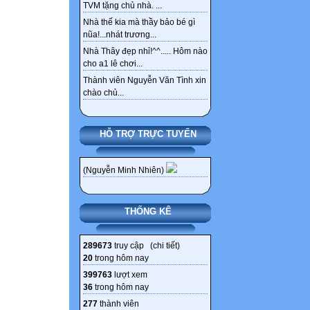
TVM tặng chủ nhà. ...
Nhà thế kia mà thầy bảo bé gì
nũa!...nhát trương...
Nhà Thây đẹp nhỉ!^^..... Hôm nào
cho a1 lê chơi...
Thành viên Nguyễn Văn Tình xin
chào chủ...
HỖ TRỢ TRỰC TUYẾN
(Nguyễn Minh Nhiên)
THỐNG KÊ
289673
truy cập (
chi tiết
)
20
trong hôm nay
399763
lượt xem
36
trong hôm nay
277
thành viên