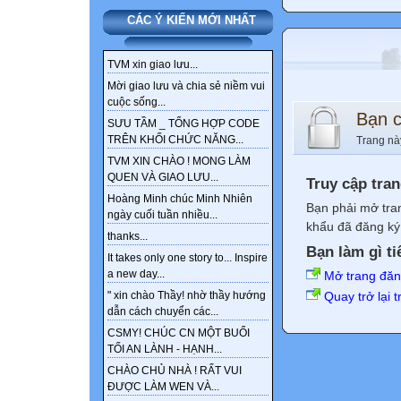
CÁC Ý KIẾN MỚI NHẤT
TVM xin giao lưu...
Mời giao lưu và chia sẻ niềm vui
cuộc sống...
Bạn 
SƯU TẦM _ TỔNG HỢP CODE
TRÊN KHỐI CHỨC NĂNG...
Trang nà
TVM XIN CHÀO ! MONG LÀM
QUEN VÀ GIAO LƯU...
Truy cập tra
Hoàng Minh chúc Minh Nhiên
Bạn phải mở tra
ngày cuối tuần nhiều...
khẩu đã đăng ký 
thanks...
Bạn làm gì ti
It takes only one story to... Inspire
a new day...
Mở trang đă
Quay trở lại 
" xin chào Thầy! nhờ thầy hướng
dẫn cách chuyển các...
CSMY! CHÚC CN MỘT BUỔI
TỐI AN LÀNH - HẠNH...
CHÀO CHỦ NHÀ ! RẤT VUI
ĐƯỢC LÀM WEN VÀ...