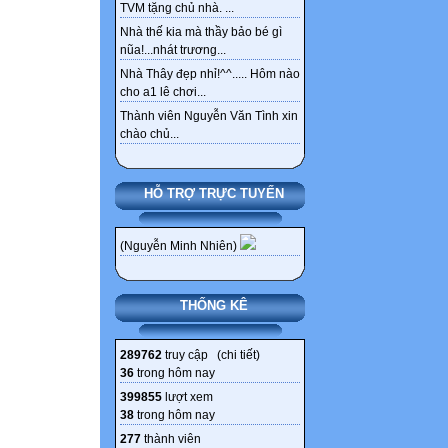
TVM tặng chủ nhà. ...
Nhà thế kia mà thầy bảo bé gì
nũa!...nhát trương...
Nhà Thây đẹp nhỉ!^^..... Hôm nào
cho a1 lê chơi...
Thành viên Nguyễn Văn Tình xin
chào chủ...
HỖ TRỢ TRỰC TUYẾN
(Nguyễn Minh Nhiên)
THỐNG KÊ
289762
truy cập (
chi tiết
)
36
trong hôm nay
399855
lượt xem
38
trong hôm nay
277
thành viên