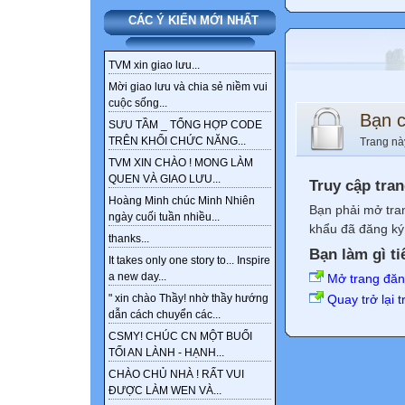
CÁC Ý KIẾN MỚI NHẤT
TVM xin giao lưu...
Mời giao lưu và chia sẻ niềm vui
cuộc sống...
Bạn 
SƯU TẦM _ TỔNG HỢP CODE
TRÊN KHỐI CHỨC NĂNG...
Trang nà
TVM XIN CHÀO ! MONG LÀM
QUEN VÀ GIAO LƯU...
Truy cập tra
Hoàng Minh chúc Minh Nhiên
Bạn phải mở tra
ngày cuối tuần nhiều...
khẩu đã đăng ký 
thanks...
Bạn làm gì ti
It takes only one story to... Inspire
a new day...
Mở trang đă
Quay trở lại 
" xin chào Thầy! nhờ thầy hướng
dẫn cách chuyển các...
CSMY! CHÚC CN MỘT BUỔI
TỐI AN LÀNH - HẠNH...
CHÀO CHỦ NHÀ ! RẤT VUI
ĐƯỢC LÀM WEN VÀ...