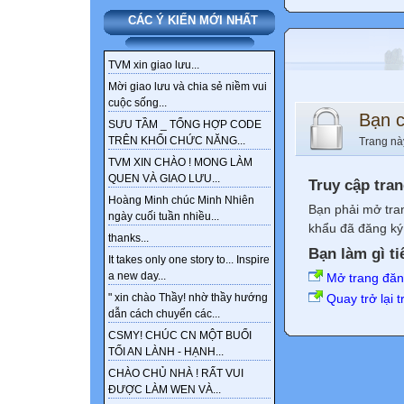
CÁC Ý KIẾN MỚI NHẤT
TVM xin giao lưu...
Mời giao lưu và chia sẻ niềm vui
cuộc sống...
Bạn 
SƯU TẦM _ TỔNG HỢP CODE
TRÊN KHỐI CHỨC NĂNG...
Trang nà
TVM XIN CHÀO ! MONG LÀM
QUEN VÀ GIAO LƯU...
Truy cập tra
Hoàng Minh chúc Minh Nhiên
Bạn phải mở tra
ngày cuối tuần nhiều...
khẩu đã đăng ký 
thanks...
Bạn làm gì ti
It takes only one story to... Inspire
a new day...
Mở trang đă
Quay trở lại 
" xin chào Thầy! nhờ thầy hướng
dẫn cách chuyển các...
CSMY! CHÚC CN MỘT BUỔI
TỐI AN LÀNH - HẠNH...
CHÀO CHỦ NHÀ ! RẤT VUI
ĐƯỢC LÀM WEN VÀ...