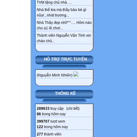
TVM tặng chủ nhà. ...
Nhà thế kia mà thầy bảo bé gì
nũa!...nhát trương...
Nhà Thây đẹp nhỉ!^^..... Hôm nào
cho a1 lê chơi...
Thành viên Nguyễn Văn Tình xin
chào chủ...
HỖ TRỢ TRỰC TUYẾN
(Nguyễn Minh Nhiên)
THỐNG KÊ
289633
truy cập (
chi tiết
)
86
trong hôm nay
399707
lượt xem
122
trong hôm nay
277
thành viên