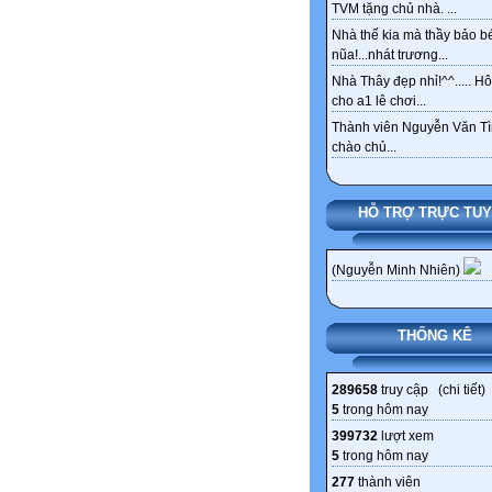
TVM tặng chủ nhà. ...
Nhà thế kia mà thầy bảo bé
nũa!...nhát trương...
Nhà Thây đẹp nhỉ!^^..... 
cho a1 lê chơi...
Thành viên Nguyễn Văn Tì
chào chủ...
HỖ TRỢ TRỰC TU
(Nguyễn Minh Nhiên)
THỐNG KÊ
289658
truy cập (
chi tiết
)
5
trong hôm nay
399732
lượt xem
5
trong hôm nay
277
thành viên