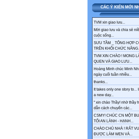
CÁC Ý KIẾN MỚI N
TVM xin giao lưu...
Mời giao lưu và chia sẻ ni
cuộc sống...
SƯU TẦM _ TỔNG HỢP 
TRÊN KHỐI CHỨC NĂNG..
TVM XIN CHÀO ! MONG 
QUEN VÀ GIAO LƯU...
Hoàng Minh chúc Minh Nh
ngày cuối tuần nhiều...
thanks...
It takes only one story to... 
a new day...
" xin chào Thầy! nhờ thầy
dẫn cách chuyển các...
CSMY! CHÚC CN MỘT BU
TỐI AN LÀNH - HẠNH...
CHÀO CHỦ NHÀ ! RẤT VU
ĐƯỢC LÀM WEN VÀ...