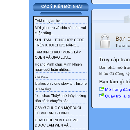
CÁC Ý KIẾN MỚI NHẤT
TVM xin giao lưu...
Mời giao lưu và chia sẻ niềm vui
cuộc sống...
Bạn 
SƯU TẦM _ TỔNG HỢP CODE
TRÊN KHỐI CHỨC NĂNG...
Trang nà
TVM XIN CHÀO ! MONG LÀM
QUEN VÀ GIAO LƯU...
Truy cập tra
Hoàng Minh chúc Minh Nhiên
Bạn phải mở tra
ngày cuối tuần nhiều...
khẩu đã đăng ký 
thanks...
Bạn làm gì ti
It takes only one story to... Inspire
a new day...
Mở trang đă
Quay trở lại 
" xin chào Thầy! nhờ thầy hướng
dẫn cách chuyển các...
CSMY! CHÚC CN MỘT BUỔI
TỐI AN LÀNH - HẠNH...
CHÀO CHỦ NHÀ ! RẤT VUI
ĐƯỢC LÀM WEN VÀ...