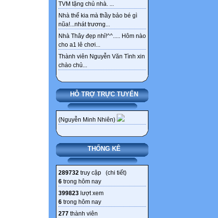
TVM tặng chủ nhà. ...
Nhà thế kia mà thầy bảo bé gì
nũa!...nhát trương...
Nhà Thây đẹp nhỉ!^^..... Hôm nào
cho a1 lê chơi...
Thành viên Nguyễn Văn Tình xin
chào chủ...
HỖ TRỢ TRỰC TUYẾN
(Nguyễn Minh Nhiên)
THỐNG KÊ
289732
truy cập (
chi tiết
)
6
trong hôm nay
399823
lượt xem
6
trong hôm nay
277
thành viên