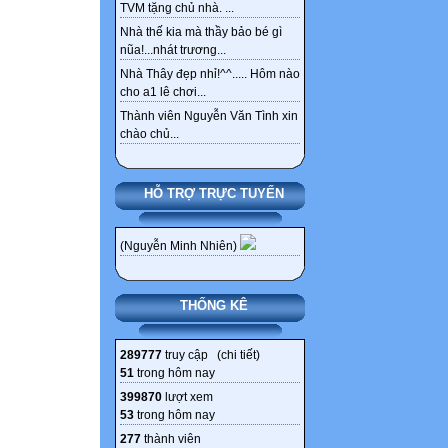
TVM tặng chủ nhà. ...
Nhà thế kia mà thầy bảo bé gì
nũa!...nhát trương...
Nhà Thây đẹp nhỉ!^^..... Hôm nào
cho a1 lê chơi...
Thành viên Nguyễn Văn Tình xin
chào chủ...
HỖ TRỢ TRỰC TUYẾN
(Nguyễn Minh Nhiên)
THỐNG KÊ
289777
truy cập (
chi tiết
)
51
trong hôm nay
399870
lượt xem
53
trong hôm nay
277
thành viên