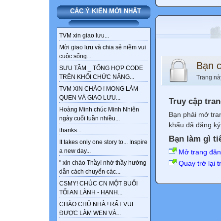
CÁC Ý KIẾN MỚI NHẤT
TVM xin giao lưu...
Mời giao lưu và chia sẻ niềm vui
cuộc sống...
Bạn 
SƯU TẦM _ TỔNG HỢP CODE
TRÊN KHỐI CHỨC NĂNG...
Trang nà
TVM XIN CHÀO ! MONG LÀM
QUEN VÀ GIAO LƯU...
Truy cập tra
Hoàng Minh chúc Minh Nhiên
Bạn phải mở tra
ngày cuối tuần nhiều...
khẩu đã đăng ký 
thanks...
Bạn làm gì ti
It takes only one story to... Inspire
a new day...
Mở trang đă
Quay trở lại 
" xin chào Thầy! nhờ thầy hướng
dẫn cách chuyển các...
CSMY! CHÚC CN MỘT BUỔI
TỐI AN LÀNH - HẠNH...
CHÀO CHỦ NHÀ ! RẤT VUI
ĐƯỢC LÀM WEN VÀ...