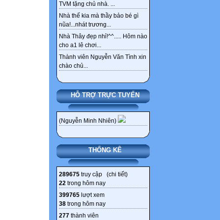
TVM tặng chủ nhà. ...
Nhà thế kia mà thầy bảo bé gì
nũa!...nhát trương...
Nhà Thây đẹp nhỉ!^^..... Hôm nào
cho a1 lê chơi...
Thành viên Nguyễn Văn Tình xin
chào chủ...
HỖ TRỢ TRỰC TUYẾN
(Nguyễn Minh Nhiên)
THỐNG KÊ
289675
truy cập (
chi tiết
)
22
trong hôm nay
399765
lượt xem
38
trong hôm nay
277
thành viên