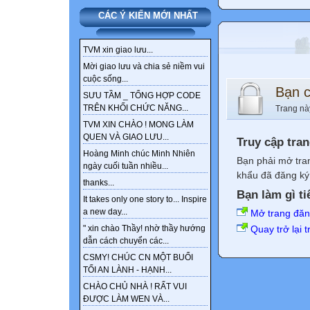
CÁC Ý KIẾN MỚI NHẤT
TVM xin giao lưu...
Mời giao lưu và chia sẻ niềm vui
cuộc sống...
Bạn 
SƯU TẦM _ TỔNG HỢP CODE
TRÊN KHỐI CHỨC NĂNG...
Trang nà
TVM XIN CHÀO ! MONG LÀM
QUEN VÀ GIAO LƯU...
Truy cập tra
Hoàng Minh chúc Minh Nhiên
Bạn phải mở tra
ngày cuối tuần nhiều...
khẩu đã đăng ký 
thanks...
Bạn làm gì ti
It takes only one story to... Inspire
a new day...
Mở trang đă
Quay trở lại 
" xin chào Thầy! nhờ thầy hướng
dẫn cách chuyển các...
CSMY! CHÚC CN MỘT BUỔI
TỐI AN LÀNH - HẠNH...
CHÀO CHỦ NHÀ ! RẤT VUI
ĐƯỢC LÀM WEN VÀ...