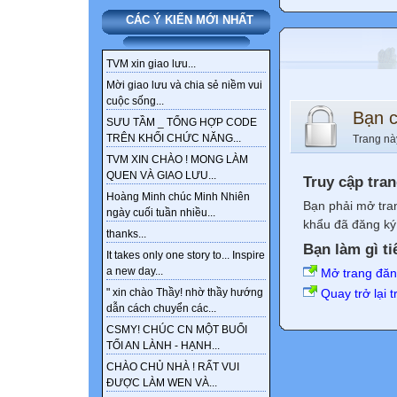
CÁC Ý KIẾN MỚI NHẤT
TVM xin giao lưu...
Mời giao lưu và chia sẻ niềm vui
cuộc sống...
Bạn 
SƯU TẦM _ TỔNG HỢP CODE
TRÊN KHỐI CHỨC NĂNG...
Trang nà
TVM XIN CHÀO ! MONG LÀM
QUEN VÀ GIAO LƯU...
Truy cập tra
Hoàng Minh chúc Minh Nhiên
Bạn phải mở tra
ngày cuối tuần nhiều...
khẩu đã đăng ký 
thanks...
Bạn làm gì ti
It takes only one story to... Inspire
a new day...
Mở trang đă
Quay trở lại 
" xin chào Thầy! nhờ thầy hướng
dẫn cách chuyển các...
CSMY! CHÚC CN MỘT BUỔI
TỐI AN LÀNH - HẠNH...
CHÀO CHỦ NHÀ ! RẤT VUI
ĐƯỢC LÀM WEN VÀ...