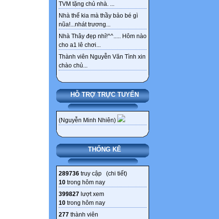
TVM tặng chủ nhà. ...
Nhà thế kia mà thầy bảo bé gì
nũa!...nhát trương...
Nhà Thây đẹp nhỉ!^^..... Hôm nào
cho a1 lê chơi...
Thành viên Nguyễn Văn Tình xin
chào chủ...
HỖ TRỢ TRỰC TUYẾN
(Nguyễn Minh Nhiên)
THỐNG KÊ
289736
truy cập (
chi tiết
)
10
trong hôm nay
399827
lượt xem
10
trong hôm nay
277
thành viên